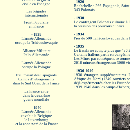
- 1926
civile en Espagne
Rochebelle : 266 Espagnols, Saint
343 Polonais
Les brigades
internationales
- 1930
Le contingent Polonais culmine à 1
Front Populaire
la pression des pouvoirs publics
en France
- 1934
- 1939
Près de 500 Tchécoslovaques dans l
L'armée Allemande
occupe la Tchécoslovaquie
- 1935
Le Bassin ne compte plus que 436 E
Alliance Militaire
Certains Italiens partis en congés n
Italo-Allemande
Les Mines par conséquent se tournent
2010 mineurs étrangers sur 3066 vie
L'armée Allemande
occupe la Pologne
- 1936-1940
1930 étrangers supplémentaires. L
Exil massif des Espagnols
Afrique du Nord (1240 ouvriers so
Camps d'hébergements
déjà expérimentés chez les Européen
dans le Sud Ouest de la Fance
1939-1940 dans les camps d'héberg
La France entre
dans la deuxième
guerre mondiale
- 1940
L'armée Allemande
envahit la Belgique
le Luxembourg
et la zone nord de la France