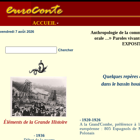
ACCUEIL
vendredi 7 août 2026
Anthropologie de la comm
...»
orale
Paroles vivant
EXPOSI
Chercher
Quelques repères d
dans le bassin hou
- 1920-1926
Éléments de la Grande Histoire
A la Grand'Combe, préférence à l
européenne : 805 Espagnols de Mu
Polonais
- 1936
Début de la guerre