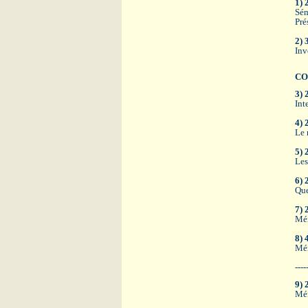
1) 
Sém
Pré
2) 
Inv
CO
3) 
Int
4) 
Le 
5) 
Les
6) 
Que
7) 
Mém
8) 
Mém
----
9) 
Mém