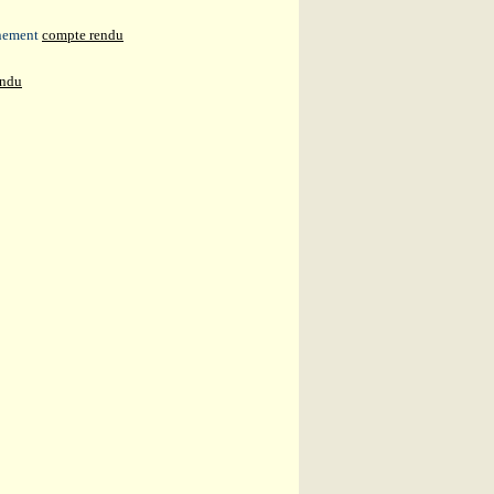
nnement
compte rendu
endu