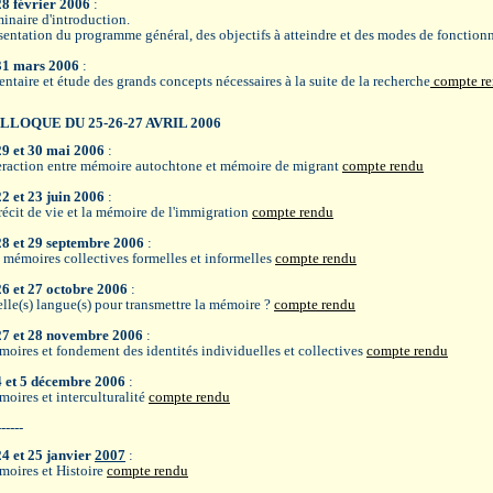
28 février 2006
:
inaire d'introduction.
sentation du programme général, des objectifs à atteindre et des modes de fonctio
31 mars 2006
:
entaire et étude des grands concepts nécessaires à la suite de la recherche
compte r
LLOQUE DU 25-26-27 AVRIL 2006
29 et 30 mai 2006
:
eraction entre mémoire autochtone et mémoire de migrant
compte rendu
22 et 23 juin 2006
:
récit de vie et la mémoire de l'immigration
compte rendu
28 et 29 septembre 2006
:
 mémoires collectives formelles et informelles
compte rendu
26 et 27 octobre 2006
:
lle(s) langue(s) pour transmettre la mémoire ?
compte rendu
27 et 28 novembre 2006
:
oires et fondement des identités individuelles et collectives
compte rendu
4 et 5 décembre 2006
:
oires et interculturalité
compte rendu
------
24 et 25 janvier
2007
:
oires et Histoire
compte rendu