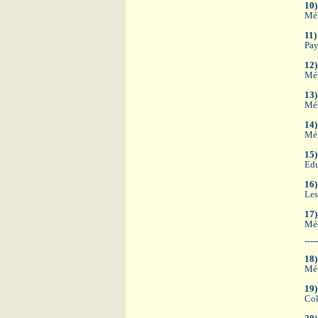
10)
Mém
11)
Pay
12)
Mé
13)
Mém
14)
Mém
15)
Edu
16)
Les
17)
Méd
----
18)
Mém
19)
Col